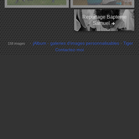
Reportage Bapteme
Samuel
jAlbum - galeries d'images personnalisables
·
Tiger
158 images
Contactez-moi