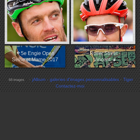
5e Engie Open
Roller Street -
Seine et Marne 2017
Vincent
jAlbum - galeries d'images personnalisables
·
Tiger
68 images
Contactez-moi